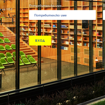
Потребителско име
П
 на НБУ.
и