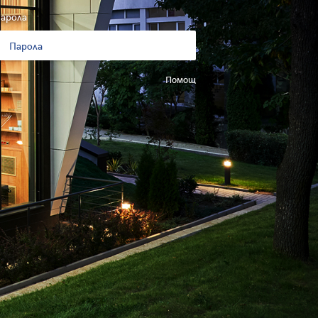
арола
Помощ