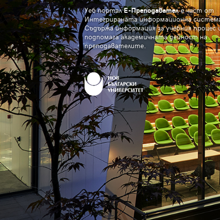
Уеб портал
Е-Преподавател
е част от
Интегрираната информационна система
Съдържа информация за учебния процес 
подпомага академичната дейност на
преподавателите.